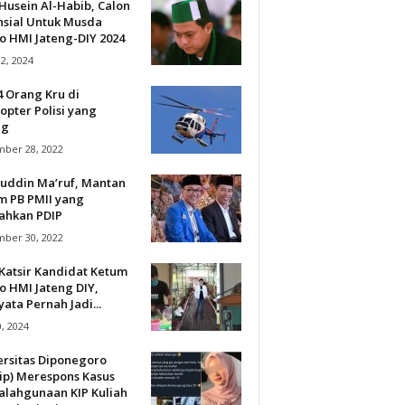
Husein Al-Habib, Calon
nsial Untuk Musda
o HMI Jateng-DIY 2024
12, 2024
4 Orang Kru di
opter Polisi yang
ng
ber 28, 2022
uddin Ma’ruf, Mantan
m PB PMII yang
lahkan PDIP
ber 30, 2022
Katsir Kandidat Ketum
o HMI Jateng DIY,
ata Pernah Jadi...
0, 2024
ersitas Diponegoro
ip) Merespons Kasus
alahgunaan KIP Kuliah