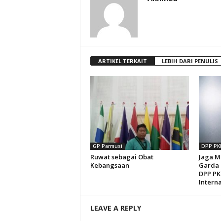
ARTIKEL TERKAIT
LEBIH DARI PENULIS
GP Parmusi
DPP PK
Ruwat sebagai Obat
Jaga M
Kebangsaan
Garda 
DPP PK
Interna
LEAVE A REPLY