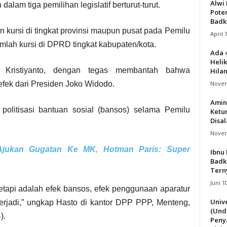
Alwi 
alam tiga pemilihan legislatif berturut-turut.
Pote
Badk
 kursi di tingkat provinsi maupun pusat pada Pemilu
April 
mlah kursi di DPRD tingkat kabupaten/kota.
Ada 
Helik
o Kristiyanto, dengan tegas membantah bahwa
Hila
Novem
ek dari Presiden Joko Widodo.
Amin
olitisasi bantuan sosial (bansos) selama Pemilu
Ketu
Disa
Novem
Ajukan Gugatan Ke MK, Hotman Paris: Super
Ibnu 
Badk
Terny
Juni 1
tetapi adalah efek bansos, efek penggunaan aparatur
Univ
 terjadi,” ungkap Hasto di kantor DPP PPP, Menteng,
(Und
).
Peny