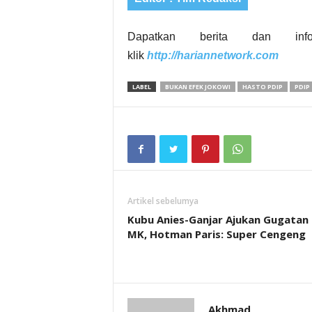
Dapatkan berita dan inf
klik
http://hariannetwork.com
LABEL
BUKAN EFEK JOKOWI
HASTO PDIP
PDIP
Artikel sebelumya
Kubu Anies-Ganjar Ajukan Gugatan
MK, Hotman Paris: Super Cengeng
Akhmad