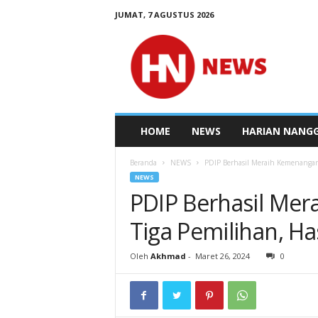
JUMAT, 7 AGUSTUS 2026
N
e
w
s
H
a
r
HOME
NEWS
HARIAN NANG
i
a
Beranda
NEWS
PDIP Berhasil Meraih Kemenangan
n
NEWS
N
PDIP Berhasil Me
e
t
Tiga Pemilihan, Ha
w
o
Oleh
Akhmad
-
Maret 26, 2024
0
r
k