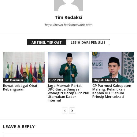
Tim Redaksi
https://news.hariannetwork.com
ARTIKEL TERKAIT
LEBIH DARI PENULIS
GP Parmusi
DPP PKB
Bupati Malang
Ruwat sebagai Obat
Jaga Marwah Partai,
GP Parmusi Kabupaten
Kebangsaan
DKC Garda Bangsa
Malang: Pelantikan
Wonogiri Harap DPP PKB
Kepala DLH Sesuai
Utamakan Kader
Prinsip Meritokrasi
Internal
LEAVE A REPLY