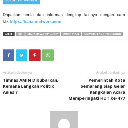
Editor :Tim Redaksi
Dapatkan berita dan informasi lengkap lainnya dengan cara
klik
https://hariannetwork.com
LABEL
KIP
MAHASISWA KIP UNDIP
UNDIP VIRAL
UNIVERSITAS DIPONEGORO
Artikel sebelumya
Artikel berikutnya
Timnas AMIN Dibubarkan,
Pemerintah Kota
Kemana Langkah Politik
Semarang Siap Gelar
Anies ?
Rangkaian Acara
Memperingati HUT ke-477