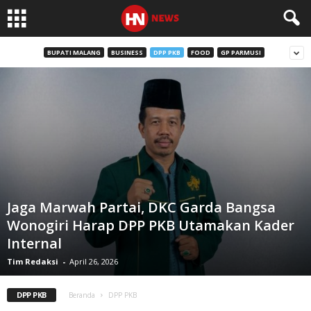
BUPATI MALANG
BUSINESS
DPP PKB
FOOD
GP PARMUSI
Jaga Marwah Partai, DKC Garda Bangsa
Wonogiri Harap DPP PKB Utamakan Kader
Internal
Tim Redaksi
-
April 26, 2026
DPP PKB
Beranda
DPP PKB