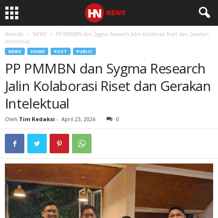
Beranda
NEWS
PP PMMBN dan Sygma Research Jalin Kolaborasi Riset dan Gerakan
Intelektual
NEWS
HOME
POST
PUBLIC
PP PMMBN dan Sygma Research
Jalin Kolaborasi Riset dan Gerakan
Intelektual
Oleh
Tim Redaksi
-
April 23, 2026
0