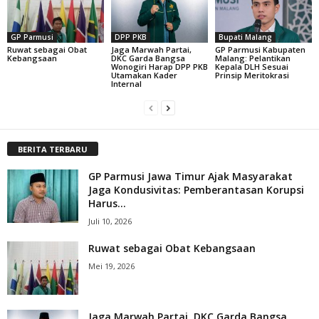
GP Parmusi
DPP PKB
Bupati Malang
Ruwat sebagai Obat
Jaga Marwah Partai,
GP Parmusi Kabupaten
Kebangsaan
DKC Garda Bangsa
Malang: Pelantikan
Wonogiri Harap DPP PKB
Kepala DLH Sesuai
Utamakan Kader
Prinsip Meritokrasi
Internal
BERITA TERBARU
GP Parmusi Jawa Timur Ajak Masyarakat
Jaga Kondusivitas: Pemberantasan Korupsi
Harus...
Juli 10, 2026
Ruwat sebagai Obat Kebangsaan
Mei 19, 2026
Jaga Marwah Partai, DKC Garda Bangsa