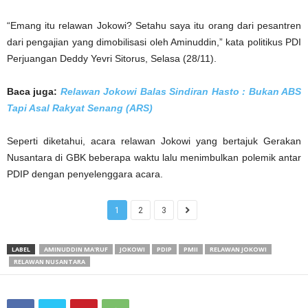
“Emang itu relawan Jokowi? Setahu saya itu orang dari pesantren
dari pengajian yang dimobilisasi oleh Aminuddin,” kata politikus PDI
Perjuangan Deddy Yevri Sitorus, Selasa (28/11).
Baca juga:
Relawan Jokowi Balas Sindiran Hasto : Bukan ABS
Tapi Asal Rakyat Senang (ARS)
Seperti diketahui, acara relawan Jokowi yang bertajuk Gerakan
Nusantara di GBK beberapa waktu lalu menimbulkan polemik antar
PDIP dengan penyelenggara acara.
1
2
3
LABEL
AMINUDDIN MA'RUF
JOKOWI
PDIP
PMII
RELAWAN JOKOWI
RELAWAN NUSANTARA