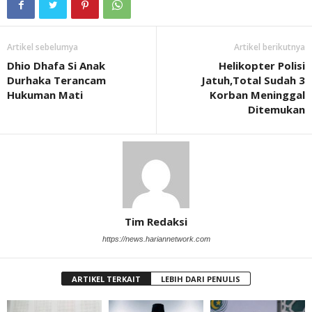
Artikel sebelumya
Artikel berikutnya
Dhio Dhafa Si Anak
Helikopter Polisi
Durhaka Terancam
Jatuh,Total Sudah 3
Hukuman Mati
Korban Meninggal
Ditemukan
Tim Redaksi
https://news.hariannetwork.com
ARTIKEL TERKAIT
LEBIH DARI PENULIS