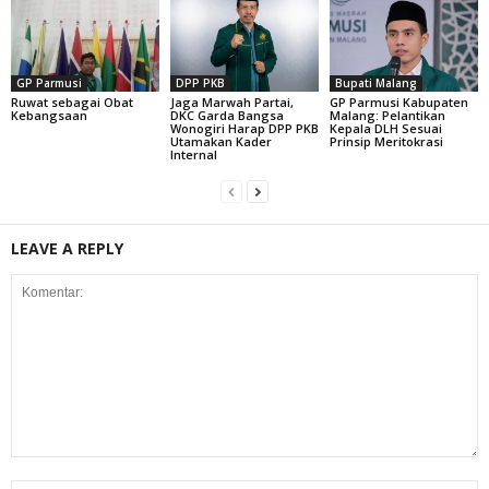
GP Parmusi
DPP PKB
Bupati Malang
Ruwat sebagai Obat
Jaga Marwah Partai,
GP Parmusi Kabupaten
Kebangsaan
DKC Garda Bangsa
Malang: Pelantikan
Wonogiri Harap DPP PKB
Kepala DLH Sesuai
Utamakan Kader
Prinsip Meritokrasi
Internal
LEAVE A REPLY