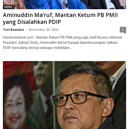
NEWS
Aminuddin Ma’ruf, Mantan Ketum PB PMII
yang Disalahkan PDIP
Tim Redaksi
-
November 30, 2022
0
Hariannetwork.com - Mantan Ketum PB PMII yang juga staff khusus millenial
Presiden Jokowi Dodo, Aminuddin Ma'ruf hangat diperbincangkan tatkala
PDIP menuding dirinya sebagai mobilitator...