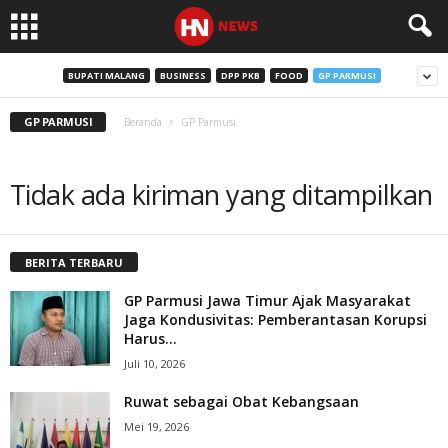
BUPATI MALANG
BUSINESS
DPP PKB
FOOD
GP PARMUSI
GP PARMUSI
Beranda
GP Parmusi
Tidak ada kiriman yang ditampilkan
BERITA TERBARU
GP Parmusi Jawa Timur Ajak Masyarakat
Jaga Kondusivitas: Pemberantasan Korupsi
Harus...
Juli 10, 2026
Ruwat sebagai Obat Kebangsaan
Mei 19, 2026