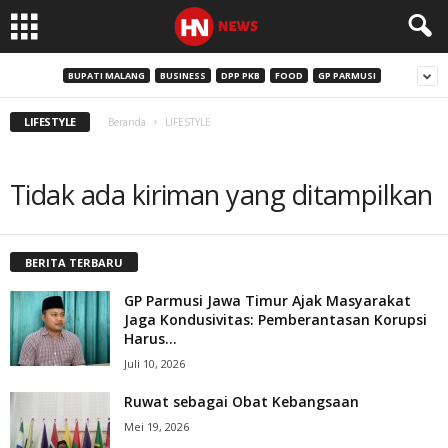
BUPATI MALANG
BUSINESS
DPP PKB
FOOD
GP PARMUSI
LIFESTYLE
Beranda
LIFESTYLE
Tidak ada kiriman yang ditampilkan
BERITA TERBARU
GP Parmusi Jawa Timur Ajak Masyarakat
Jaga Kondusivitas: Pemberantasan Korupsi
Harus...
Juli 10, 2026
Ruwat sebagai Obat Kebangsaan
Mei 19, 2026