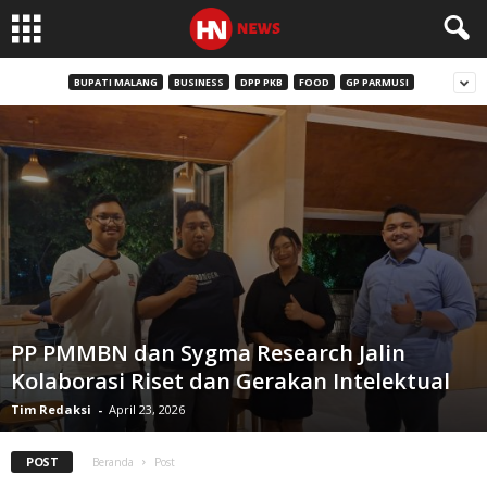
BUPATI MALANG
BUSINESS
DPP PKB
FOOD
GP PARMUSI
PP PMMBN dan Sygma Research Jalin
Kolaborasi Riset dan Gerakan Intelektual
Tim Redaksi
-
April 23, 2026
POST
Beranda
Post