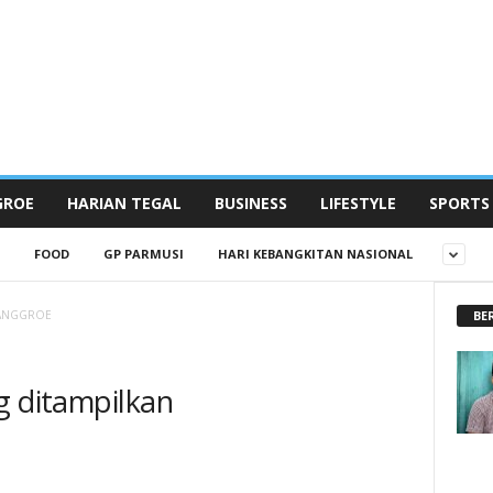
GROE
HARIAN TEGAL
BUSINESS
LIFESTYLE
SPORTS
FOOD
GP PARMUSI
HARI KEBANGKITAN NASIONAL
BE
NANGGROE
g ditampilkan