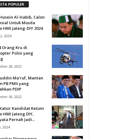
RITA POPULER
Husein Al-Habib, Calon
nsial Untuk Musda
o HMI Jateng-DIY 2024
12, 2024
4 Orang Kru di
opter Polisi yang
ng
ber 28, 2022
uddin Ma’ruf, Mantan
m PB PMII yang
lahkan PDIP
ber 30, 2022
Katsir Kandidat Ketum
o HMI Jateng DIY,
ata Pernah Jadi...
0, 2024
ersitas Diponegoro