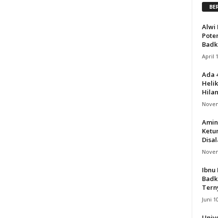
BE
Alwi 
Pote
Badk
April 
Ada 
Helik
Hila
Novem
Amin
Ketu
Disa
Novem
Ibnu 
Badk
Terny
Juni 1
Univ