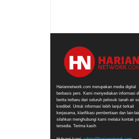
Hariannetwork.com merupakan media digital
berbasis pers. Kami menyediakan informasi 
berita terbaru dari seluruh pelosok tanah air s
kredibel. Untuk informasi lebih lanjut terkait
kerjasama, klarifikasi pemberitaan dan lain-lai
silahkan menghubungi kami melalui kontak y
tersedia. Terima kasih
Hubungi kami:
admin@hariannetwork.com