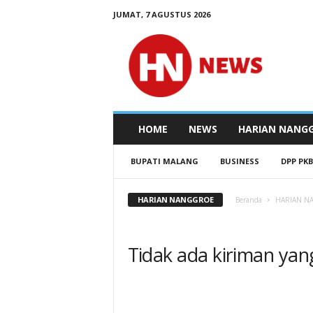
JUMAT, 7 AGUSTUS 2026
N
e
w
s
H
a
r
HOME
NEWS
HARIAN NANG
i
a
BUPATI MALANG
BUSINESS
DPP PKB
n
N
e
HARIAN NANGGROE
Beranda
HARIAN 
t
w
o
Tidak ada kiriman yan
r
k