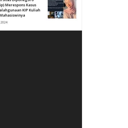
ip) Merespons Kasus
alahgunaan KIP Kuliah
 Mahasiswinya
 2024