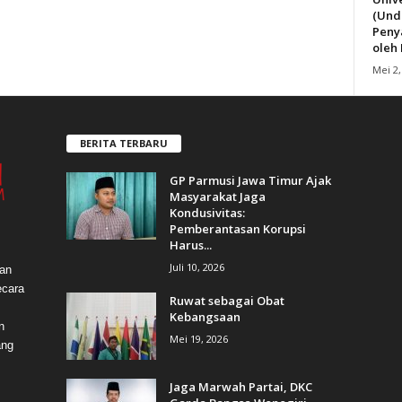
(Und
Peny
oleh
Mei 2,
BERITA TERBARU
GP Parmusi Jawa Timur Ajak
Masyarakat Jaga
Kondusivitas:
Pemberantasan Korupsi
Harus...
Juli 10, 2026
dan
ecara
Ruwat sebagai Obat
Kebangsaan
n
Mei 19, 2026
ang
Jaga Marwah Partai, DKC