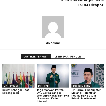
ESDM Dicopot
Akhmad
ARTIKEL TERKAIT
LEBIH DARI PENULIS
GP Parmusi
DPP PKB
Bupati Malang
Ruwat sebagai Obat
Jaga Marwah Partai,
GP Parmusi Kabupaten
Kebangsaan
DKC Garda Bangsa
Malang: Pelantikan
Wonogiri Harap DPP PKB
Kepala DLH Sesuai
Utamakan Kader
Prinsip Meritokrasi
Internal