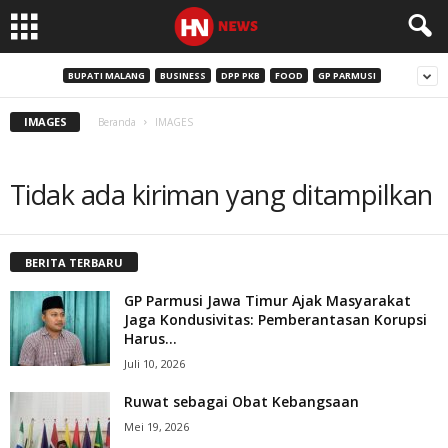
BUPATI MALANG
BUSINESS
DPP PKB
FOOD
GP PARMUSI
IMAGES
Beranda
IMAGES
Tidak ada kiriman yang ditampilkan
BERITA TERBARU
GP Parmusi Jawa Timur Ajak Masyarakat
Jaga Kondusivitas: Pemberantasan Korupsi
Harus...
Juli 10, 2026
Ruwat sebagai Obat Kebangsaan
Mei 19, 2026