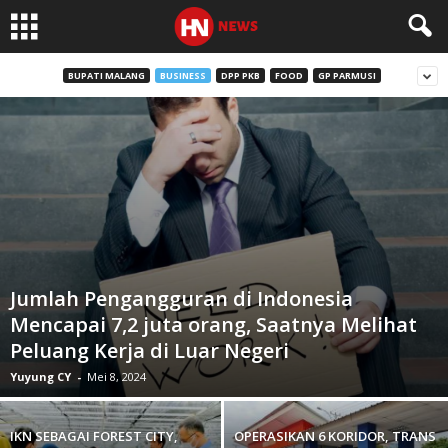
BUPATI MALANG
BUSINESS
DPP PKB
FOOD
GP PARMUSI
Jumlah Pengangguran di Indonesia
Mencapai 7,2 juta orang, Saatnya Melihat
Peluang Kerja di Luar Negeri
Yuyung CY
-
Mei 8, 2024
IKN SEBAGAI FOREST CITY,
OPERASIKAN 6 KORIDOR, TRANS