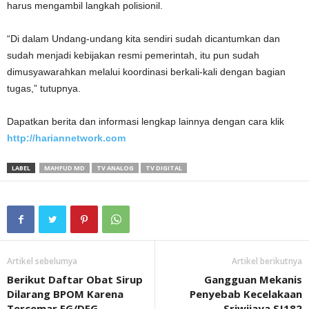
harus mengambil langkah polisionil.
“Di dalam Undang-undang kita sendiri sudah dicantumkan dan
sudah menjadi kebijakan resmi pemerintah, itu pun sudah
dimusyawarahkan melalui koordinasi berkali-kali dengan bagian
tugas,” tutupnya.
Dapatkan berita dan informasi lengkap lainnya dengan cara klik
http://hariannetwork.com
LABEL
MAHFUD MD
TV ANALOG
TV DIGITAL
Artikel sebelumya
Artikel berikutnya
Berikut Daftar Obat Sirup
Gangguan Mekanis
Dilarang BPOM Karena
Penyebab Kecelakaan
Tercemar EG/DEG
Sriwijaya SJ182