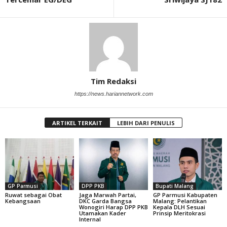
Tim Redaksi
https://news.hariannetwork.com
ARTIKEL TERKAIT
LEBIH DARI PENULIS
GP Parmusi
DPP PKB
Bupati Malang
Ruwat sebagai Obat
Jaga Marwah Partai,
GP Parmusi Kabupaten
Kebangsaan
DKC Garda Bangsa
Malang: Pelantikan
Wonogiri Harap DPP PKB
Kepala DLH Sesuai
Utamakan Kader
Prinsip Meritokrasi
Internal