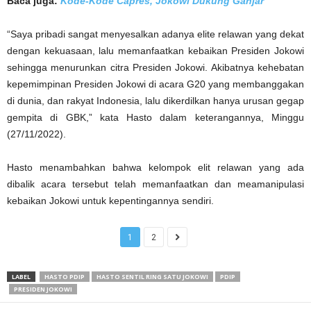
Baca juga:
Kode-Kode Capres, Jokowi Dukung Ganjar
“Saya pribadi sangat menyesalkan adanya elite relawan yang dekat
dengan kekuasaan, lalu memanfaatkan kebaikan Presiden Jokowi
sehingga menurunkan citra Presiden Jokowi. Akibatnya kehebatan
kepemimpinan Presiden Jokowi di acara G20 yang membanggakan
di dunia, dan rakyat Indonesia, lalu dikerdilkan hanya urusan gegap
gempita di GBK,” kata Hasto dalam keterangannya, Minggu
(27/11/2022).
Hasto menambahkan bahwa kelompok elit relawan yang ada
dibalik acara tersebut telah memanfaatkan dan meamanipulasi
kebaikan Jokowi untuk kepentingannya sendiri.
1
2
LABEL
HASTO PDIP
HASTO SENTIL RING SATU JOKOWI
PDIP
PRESIDEN JOKOWI