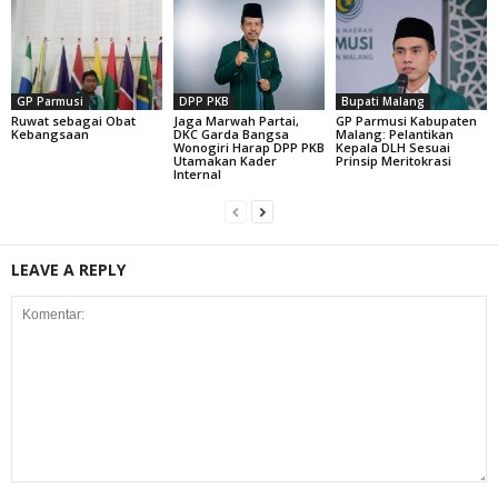
GP Parmusi
DPP PKB
Bupati Malang
Ruwat sebagai Obat
Jaga Marwah Partai,
GP Parmusi Kabupaten
Kebangsaan
DKC Garda Bangsa
Malang: Pelantikan
Wonogiri Harap DPP PKB
Kepala DLH Sesuai
Utamakan Kader
Prinsip Meritokrasi
Internal
LEAVE A REPLY