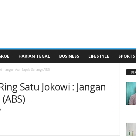
GROE
HARIAN TEGAL
BUSINESS
LIFESTYLE
SPORTS
wi : Jangan Asal Bapak Senang (ABS)
BE
 Ring Satu Jokowi : Jangan
 (ABS)
0