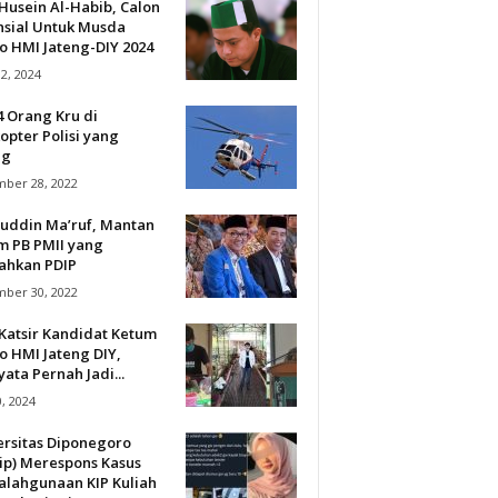
Husein Al-Habib, Calon
nsial Untuk Musda
o HMI Jateng-DIY 2024
12, 2024
4 Orang Kru di
opter Polisi yang
ng
ber 28, 2022
uddin Ma’ruf, Mantan
m PB PMII yang
lahkan PDIP
ber 30, 2022
Katsir Kandidat Ketum
o HMI Jateng DIY,
ata Pernah Jadi...
0, 2024
ersitas Diponegoro
ip) Merespons Kasus
alahgunaan KIP Kuliah