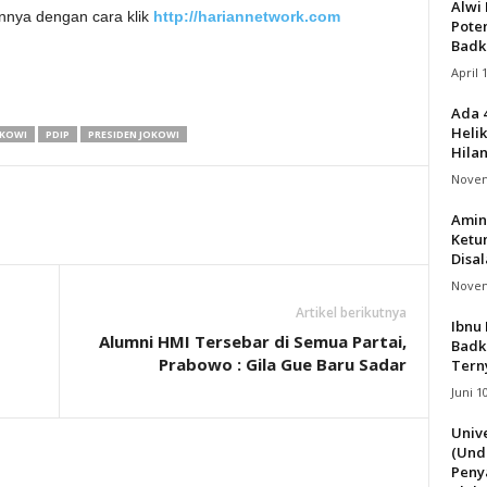
Alwi 
innya dengan cara klik
http://hariannetwork.com
Pote
Badk
April 
Ada 
Helik
OKOWI
PDIP
PRESIDEN JOKOWI
Hila
Novem
Amin
Ketu
Disa
Novem
Artikel berikutnya
Ibnu 
Alumni HMI Tersebar di Semua Partai,
Badk
Prabowo : Gila Gue Baru Sadar
Terny
Juni 1
Univ
(Und
Peny