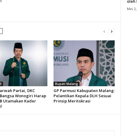
oleh
om
Mei 2,
B
Bupati Malang
arwah Partai, DKC
GP Parmusi Kabupaten Malang:
Bangsa Wonogiri Harap
Pelantikan Kepala DLH Sesuai
B Utamakan Kader
Prinsip Meritokrasi
l