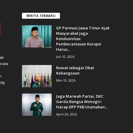
BERITA TERBARU
GP Parmusi Jawa Timur Ajak
Masyarakat Jaga
Kondusivitas:
Pemberantasan Korupsi
Harus...
Juli 10, 2026
dan
ecara
Ruwat sebagai Obat
Kebangsaan
n
Mei 19, 2026
ang
Jaga Marwah Partai, DKC
Garda Bangsa Wonogiri
Harap DPP PKB Utamakan...
April 26, 2026