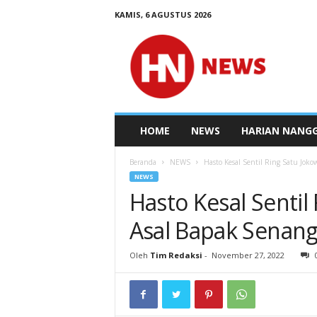
KAMIS, 6 AGUSTUS 2026
N
e
w
s
H
a
r
HOME
NEWS
HARIAN NANG
i
a
Beranda
NEWS
Hasto Kesal Sentil Ring Satu Joko
n
NEWS
N
Hasto Kesal Sentil
e
t
Asal Bapak Senang
w
o
Oleh
Tim Redaksi
-
November 27, 2022
r
k