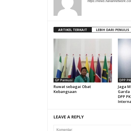
https://news.hariannetwork.c
ARTIKEL TERKAIT
LEBIH DARI PENULIS
GP Parmusi
DPP PK
Ruwat sebagai Obat
Jaga M
Kebangsaan
Garda 
DPP PK
Interna
LEAVE A REPLY