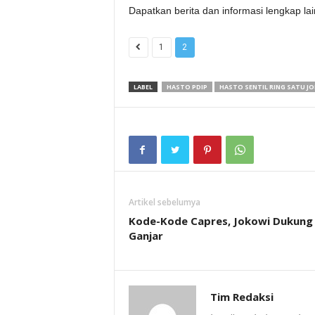
Dapatkan berita dan informasi lengkap la
1
2
LABEL
HASTO PDIP
HASTO SENTIL RING SATU J
Artikel sebelumya
Kode-Kode Capres, Jokowi Dukung
Ganjar
Tim Redaksi