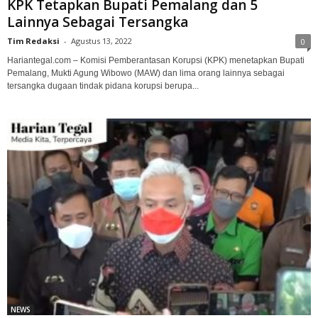
KPK Tetapkan Bupati Pemalang dan 5
Lainnya Sebagai Tersangka
Tim Redaksi
-
Agustus 13, 2022
0
Hariantegal.com – Komisi Pemberantasan Korupsi (KPK) menetapkan Bupati
Pemalang, Mukti Agung Wibowo (MAW) dan lima orang lainnya sebagai
tersangka dugaan tindak pidana korupsi berupa...
NEWS