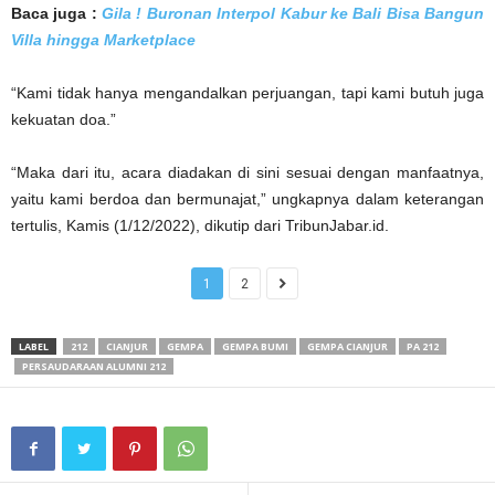
Baca juga :
Gila ! Buronan Interpol Kabur ke Bali Bisa Bangun
Villa hingga Marketplace
“Kami tidak hanya mengandalkan perjuangan, tapi kami butuh juga
kekuatan doa.”
“Maka dari itu, acara diadakan di sini sesuai dengan manfaatnya,
yaitu kami berdoa dan bermunajat,” ungkapnya dalam keterangan
tertulis, Kamis (1/12/2022), dikutip dari TribunJabar.id.
1
2
LABEL
212
CIANJUR
GEMPA
GEMPA BUMI
GEMPA CIANJUR
PA 212
PERSAUDARAAN ALUMNI 212