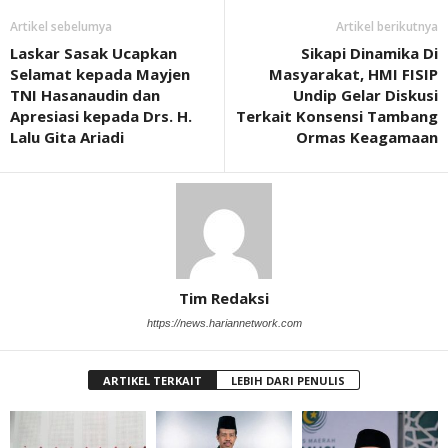
Artikel sebelumya
Artikel berikutnya
Laskar Sasak Ucapkan
Sikapi Dinamika Di
Selamat kepada Mayjen
Masyarakat, HMI FISIP
TNI Hasanaudin dan
Undip Gelar Diskusi
Apresiasi kepada Drs. H.
Terkait Konsensi Tambang
Lalu Gita Ariadi
Ormas Keagamaan
Tim Redaksi
https://news.hariannetwork.com
ARTIKEL TERKAIT
LEBIH DARI PENULIS