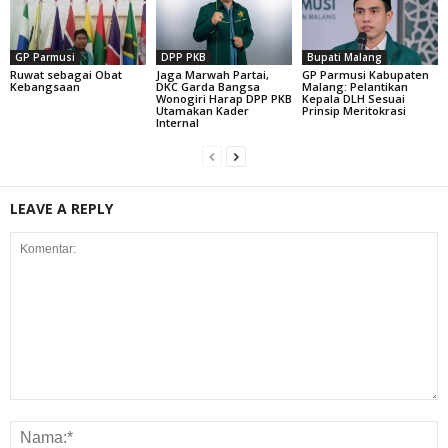
GP Parmusi
DPP PKB
Bupati Malang
Ruwat sebagai Obat
Jaga Marwah Partai,
GP Parmusi Kabupaten
Kebangsaan
DKC Garda Bangsa
Malang: Pelantikan
Wonogiri Harap DPP PKB
Kepala DLH Sesuai
Utamakan Kader
Prinsip Meritokrasi
Internal
LEAVE A REPLY