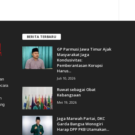
BERITA TERBARU
GP Parmusi Jawa Timur Ajak
Masyarakat Jaga
Kondusivitas:
Pemberantasan Korupsi
Harus...
Juli 10, 2026
dan
ecara
Ruwat sebagai Obat
Kebangsaan
n
Mei 19, 2026
ang
Jaga Marwah Partai, DKC
Garda Bangsa Wonogiri
Harap DPP PKB Utamakan...