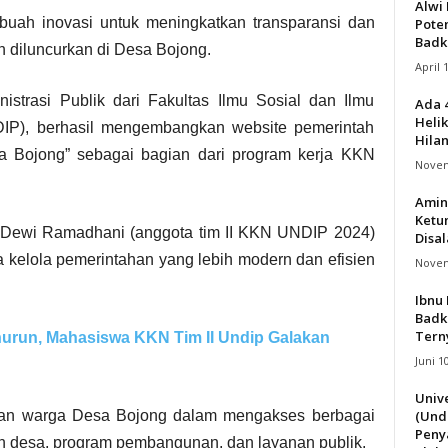
Alwi 
uah inovasi untuk meningkatkan transparansi dan
Pote
Badk
h diluncurkan di Desa Bojong.
April 
trasi Publik dari Fakultas Ilmu Sosial dan Ilmu
Ada 
Helik
NDIP), berhasil mengembangkan website pemerintah
Hila
sa Bojong” sebagai bagian dari program kerja KKN
Novem
Amin
Ketu
h Dewi Ramadhani (anggota tim II KKN UNDIP 2024)
Disa
 kelola pemerintahan yang lebih modern dan efisien
Novem
Ibnu 
Badk
Terny
urun, Mahasiswa KKN Tim II Undip Galakan
Juni 1
Univ
(Und
hkan warga Desa Bojong dalam mengakses berbagai
Peny
han desa, program pembangunan, dan layanan publik.