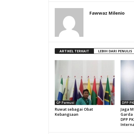
Fawwaz Milenio
ARTIKEL TERKAIT
LEBIH DARI PENULIS
GP Parmusi
DPP PK
Ruwat sebagai Obat
Jaga M
Kebangsaan
Garda 
DPP PK
Interna