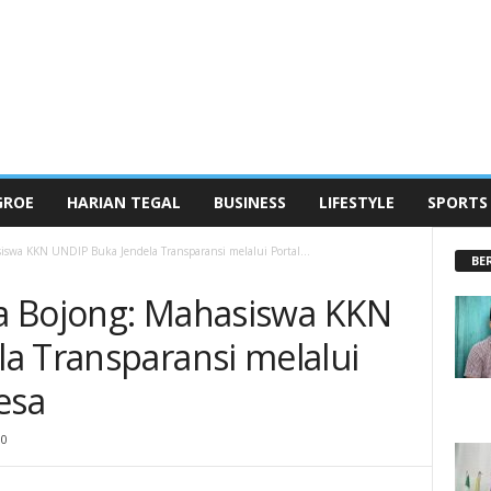
GROE
HARIAN TEGAL
BUSINESS
LIFESTYLE
SPORTS
siswa KKN UNDIP Buka Jendela Transparansi melalui Portal...
BE
esa Bojong: Mahasiswa KKN
a Transparansi melalui
esa
0