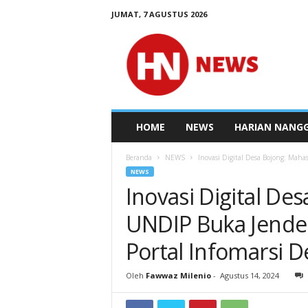
JUMAT, 7 AGUSTUS 2026
N
e
w
s
H
a
r
HOME
NEWS
HARIAN NANG
i
a
Beranda
NEWS
Inovasi Digital Desa Bojong: Maha
n
NEWS
N
Inovasi Digital D
e
t
UNDIP Buka Jendel
w
o
Portal Infomarsi D
r
k
Oleh
Fawwaz Milenio
-
Agustus 14, 2024