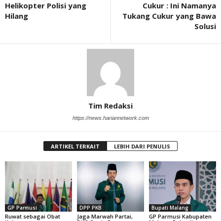
Helikopter Polisi yang
Cukur : Ini Namanya
Hilang
Tukang Cukur yang Bawa
Solusi
Tim Redaksi
https://news.hariannetwork.com
ARTIKEL TERKAIT
LEBIH DARI PENULIS
GP Parmusi
DPP PKB
Bupati Malang
Ruwat sebagai Obat
Jaga Marwah Partai,
GP Parmusi Kabupaten