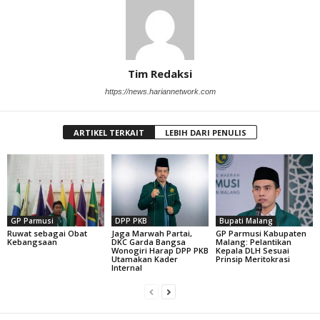
Tim Redaksi
https://news.hariannetwork.com
ARTIKEL TERKAIT
LEBIH DARI PENULIS
GP Parmusi
DPP PKB
Bupati Malang
Ruwat sebagai Obat
Jaga Marwah Partai,
GP Parmusi Kabupaten
Kebangsaan
DKC Garda Bangsa
Malang: Pelantikan
Wonogiri Harap DPP PKB
Kepala DLH Sesuai
Utamakan Kader
Prinsip Meritokrasi
Internal