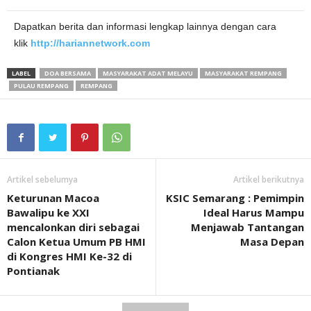
Dapatkan berita dan informasi lengkap lainnya dengan cara
klik
http://hariannetwork.com
LABEL
DOA BERSAMA
MASYARAKAT ADAT MELAYU
MASYARAKAT REMPANG
PULAU REMPANG
REMPANG
Artikel sebelumya
Artikel berikutnya
Keturunan Macoa
KSIC Semarang : Pemimpin
Bawalipu ke XXI
Ideal Harus Mampu
mencalonkan diri sebagai
Menjawab Tantangan
Calon Ketua Umum PB HMI
Masa Depan
di Kongres HMI Ke-32 di
Pontianak