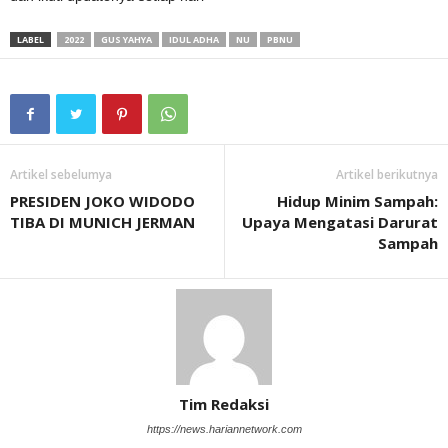
LABEL
2022
GUS YAHYA
IDUL ADHA
NU
PBNU
Artikel sebelumya
Artikel berikutnya
PRESIDEN JOKO WIDODO
Hidup Minim Sampah:
TIBA DI MUNICH JERMAN
Upaya Mengatasi Darurat
Sampah
Tim Redaksi
https://news.hariannetwork.com