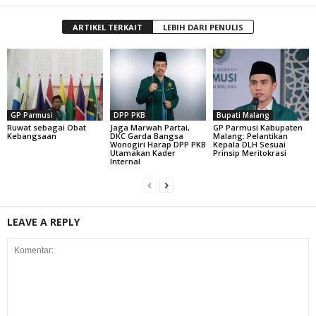
ARTIKEL TERKAIT
LEBIH DARI PENULIS
GP Parmusi
DPP PKB
Bupati Malang
Ruwat sebagai Obat
Jaga Marwah Partai,
GP Parmusi Kabupaten
Kebangsaan
DKC Garda Bangsa
Malang: Pelantikan
Wonogiri Harap DPP PKB
Kepala DLH Sesuai
Utamakan Kader
Prinsip Meritokrasi
Internal
LEAVE A REPLY