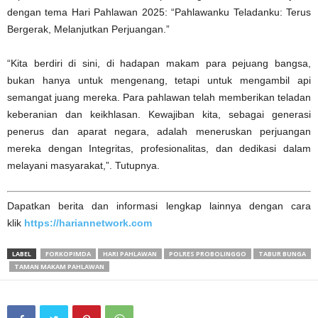
dengan tema Hari Pahlawan 2025: “Pahlawanku Teladanku: Terus
Bergerak, Melanjutkan Perjuangan.”
“Kita berdiri di sini, di hadapan makam para pejuang bangsa,
bukan hanya untuk mengenang, tetapi untuk mengambil api
semangat juang mereka. Para pahlawan telah memberikan teladan
keberanian dan keikhlasan. Kewajiban kita, sebagai generasi
penerus dan aparat negara, adalah meneruskan perjuangan
mereka dengan Integritas, profesionalitas, dan dedikasi dalam
melayani masyarakat,”. Tutupnya.
Dapatkan berita dan informasi lengkap lainnya dengan cara
klik
https://hariannetwork.com
LABEL
FORKOPIMDA
HARI PAHLAWAN
POLRES PROBOLINGGO
TABUR BUNGA
TAMAN MAKAM PAHLAWAN