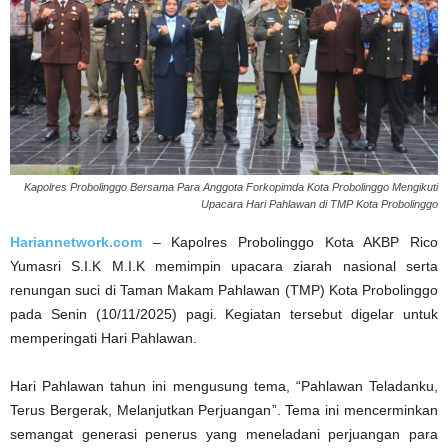
Kapolres Probolinggo Bersama Para Anggota Forkopimda Kota Probolinggo Mengikuti
Upacara Hari Pahlawan di TMP Kota Probolinggo
Hariannetwork.com
– Kapolres Probolinggo Kota AKBP Rico
Yumasri S.I.K M.I.K memimpin upacara ziarah nasional serta
renungan suci di Taman Makam Pahlawan (TMP) Kota Probolinggo
pada Senin (10/11/2025) pagi. Kegiatan tersebut digelar untuk
memperingati Hari Pahlawan.
Hari Pahlawan tahun ini mengusung tema, “Pahlawan Teladanku,
Terus Bergerak, Melanjutkan Perjuangan”. Tema ini mencerminkan
semangat generasi penerus yang meneladani perjuangan para