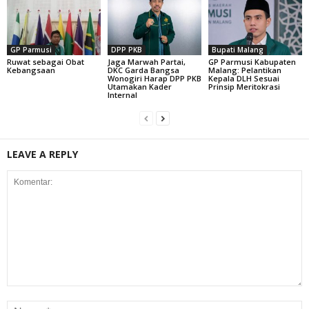
GP Parmusi
DPP PKB
Bupati Malang
Ruwat sebagai Obat
Jaga Marwah Partai,
GP Parmusi Kabupaten
Kebangsaan
DKC Garda Bangsa
Malang: Pelantikan
Wonogiri Harap DPP PKB
Kepala DLH Sesuai
Utamakan Kader
Prinsip Meritokrasi
Internal
LEAVE A REPLY