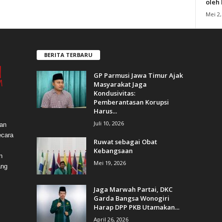
oleh
Mei 2,
BERITA TERBARU
GP Parmusi Jawa Timur Ajak
Masyarakat Jaga
Kondusivitas:
Pemberantasan Korupsi
Harus...
Juli 10, 2026
dan
ecara
Ruwat sebagai Obat
Kebangsaan
n
Mei 19, 2026
ang
Jaga Marwah Partai, DKC
Garda Bangsa Wonogiri
Harap DPP PKB Utamakan...
April 26, 2026