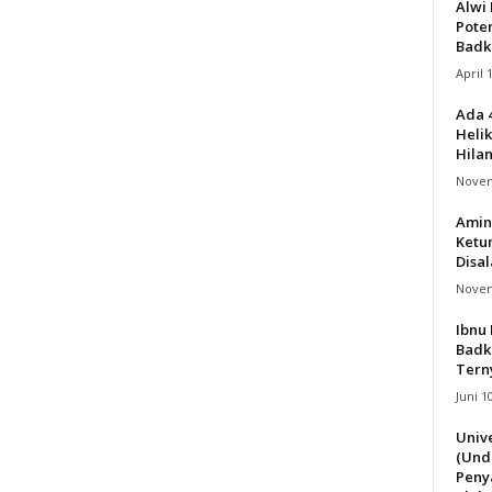
Alwi 
Pote
Badk
April 
Ada 
Helik
Hila
Novem
Amin
Ketu
Disa
Novem
Ibnu 
Badk
Terny
Juni 1
Univ
(Und
Peny