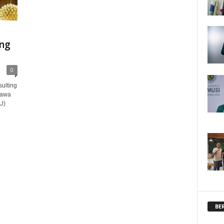
U
ng
0
ulting
Jawa
U)
BE