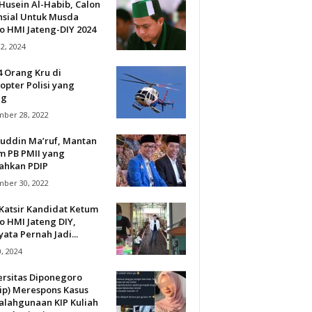
Husein Al-Habib, Calon
nsial Untuk Musda
o HMI Jateng-DIY 2024
12, 2024
4 Orang Kru di
opter Polisi yang
ng
ber 28, 2022
uddin Ma’ruf, Mantan
m PB PMII yang
lahkan PDIP
ber 30, 2022
Katsir Kandidat Ketum
o HMI Jateng DIY,
ata Pernah Jadi...
0, 2024
ersitas Diponegoro
ip) Merespons Kasus
alahgunaan KIP Kuliah