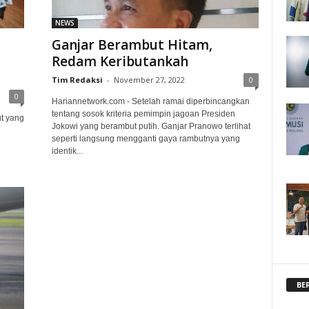
NEWS
Ganjar Berambut Hitam,
Redam Keributankah
Tim Redaksi
-
November 27, 2022
0
0
Hariannetwork.com - Setelah ramai diperbincangkan
tentang sosok kriteria pemimpin jagoan Presiden
t yang
Jokowi yang berambut putih. Ganjar Pranowo terlihat
seperti langsung mengganti gaya rambutnya yang
identik...
BE