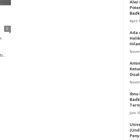
Alwi 
Pote
Badk
April 
0
Ada 
Helik
m
Hila
Novem
u...
Amin
Ketu
Disa
Novem
Ibnu 
Badk
Terny
Juni 1
Univ
(Und
Peny