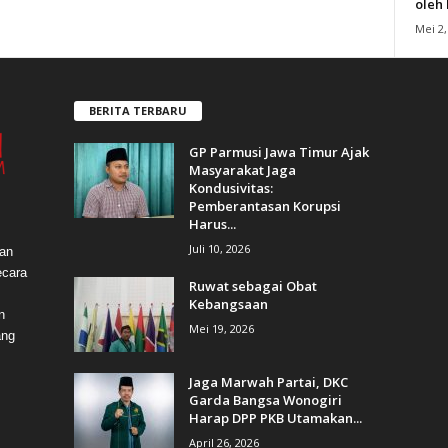
oleh
Mei 2,
BERITA TERBARU
GP Parmusi Jawa Timur Ajak
Masyarakat Jaga
Kondusivitas:
Pemberantasan Korupsi
Harus...
Juli 10, 2026
dan
ecara
Ruwat sebagai Obat
Kebangsaan
n
Mei 19, 2026
ang
Jaga Marwah Partai, DKC
Garda Bangsa Wonogiri
Harap DPP PKB Utamakan...
April 26, 2026