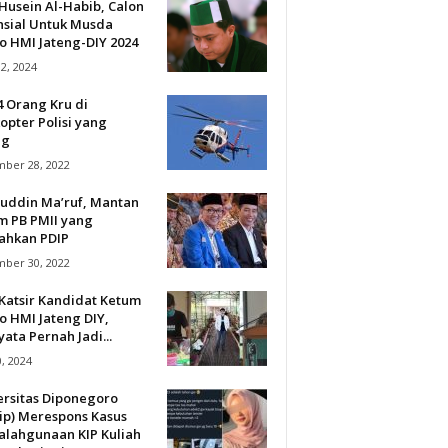
Husein Al-Habib, Calon
nsial Untuk Musda
o HMI Jateng-DIY 2024
12, 2024
4 Orang Kru di
opter Polisi yang
ng
ber 28, 2022
uddin Ma’ruf, Mantan
m PB PMII yang
lahkan PDIP
ber 30, 2022
Katsir Kandidat Ketum
o HMI Jateng DIY,
ata Pernah Jadi...
0, 2024
ersitas Diponegoro
ip) Merespons Kasus
alahgunaan KIP Kuliah